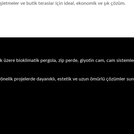
şletmeler ve butik teraslar için ideal, ekonomik ve şık çözüm.
k üzere bioklimatik pergola, zip perde, giyotin cam, cam sistemler
ra yönelik projelerde dayanıklı, estetik ve uzun ömürlü çözümler s