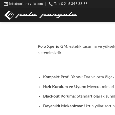
Skip
info@polopergola.com
Tel : 0 216 343 38 38
to
content
Polo Xperio GM | Modern
Polo Xperio GM
, estetik tasarımı ve yükse
sistemimizdir.
Neden Polo Xperio GM?
Kompakt Profil Yapısı:
Dar ve orta ölçekl
Hızlı Kurulum ve Uyum:
Mevcut mimari y
Blackout Koruma:
Standart olarak sunul
Dayanıklı Mekanizma:
Uzun yıllar soruns