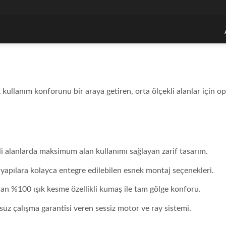
 ve Fonksiyonel Dış Mekan Çözümü
k kullanım konforunu bir araya getiren, orta ölçekli alanlar için 
i alanlarda maksimum alan kullanımı sağlayan zarif tasarım.
apılara kolayca entegre edilebilen esnek montaj seçenekleri.
an %100 ışık kesme özellikli kumaş ile tam gölge konforu.
uz çalışma garantisi veren sessiz motor ve ray sistemi.