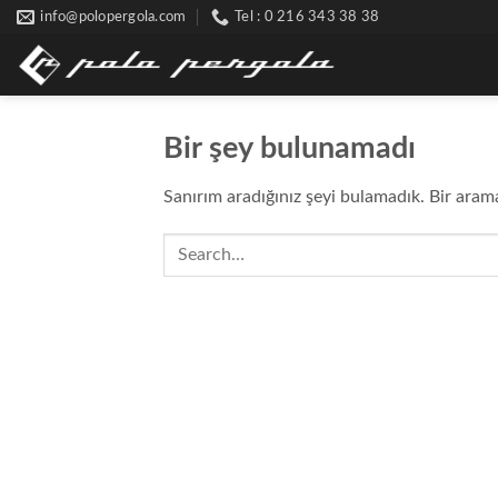
Skip
info@polopergola.com
Tel : 0 216 343 38 38
to
content
Bir şey bulunamadı
Sanırım aradığınız şeyi bulamadık. Bir aram