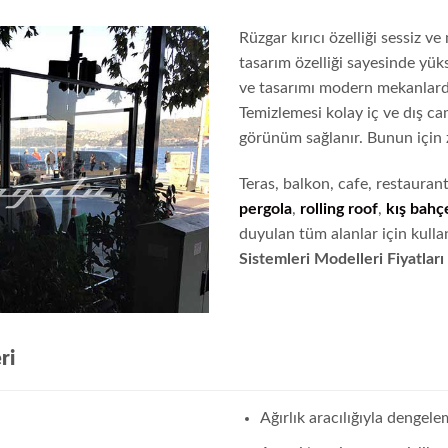
Rüzgar kırıcı özelliği sessiz v
tasarım özelliği sayesinde yü
ve tasarımı modern mekanlarda
Temizlemesi kolay iç ve dış ca
görünüm sağlanır. Bunun için 
Teras, balkon, cafe, restauran
pergola
,
rolling roof
,
kış bahç
duyulan tüm alanlar için kull
Sistemleri Modelleri Fiyatları
ri
Ağırlık aracılığıyla dengel