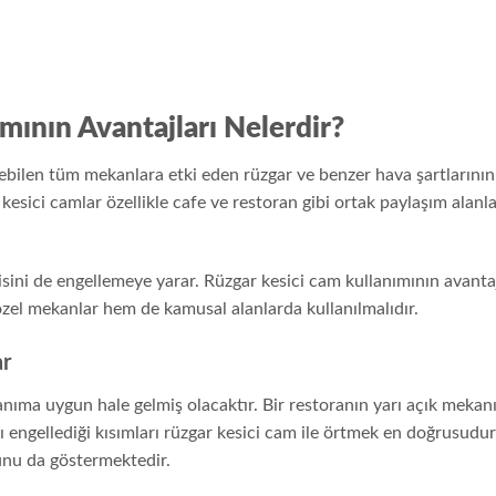
mının Avantajları Nelerdir?
rilebilen tüm mekanlara etki eden rüzgar ve benzer hava şartlarını
kesici camlar özellikle cafe ve restoran gibi ortak paylaşım alanl
sini de engellemeye yarar. Rüzgar kesici cam kullanımının avanta
zel mekanlar hem de kamusal alanlarda kullanılmalıdır.
ar
anıma uygun hale gelmiş olacaktır. Bir restoranın yarı açık meka
ı engellediği kısımları rüzgar kesici cam ile örtmek en doğrusudur.
unu da göstermektedir.