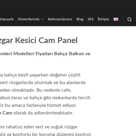
Anasayfa
Hizmetlerimiz
Referanslarımız
Blog
SSS
İletişim
gar Kesici Cam Panel
emleri Modelleri Fiyatları Bahçe Balkon ve
da bahçe keyfi yaşarken doğanın çeşitli
 sert rüzgarlarda oturmak ve bu alanlarda
eden olmaktadır. Bu nedenle cafe,
 balkon,teras ve bahçe gibi mekanlarda tercih
z bu amaca fazlasıyla hizmet ediyor.
cı Cam
olarak da adlandırılmaktadır.
mı rahatsız eden sert ve soğuk rüzgar
ntü ve konforlu bir koruma düzeyini kontrol