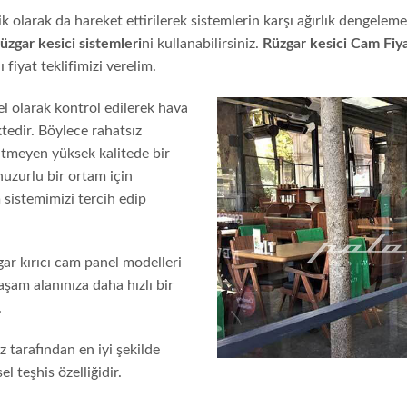
 olarak da hareket ettirilerek sistemlerin karşı ağırlık dengelemesi
üzgar kesici sistemleri
ni kullanabilirsiniz.
Rüzgar kesici Cam Fiya
 fiyat teklifimizi verelim.
l olarak kontrol edilerek hava
ktedir. Böylece rahatsız
ütmeyen yüksek kalitede bir
huzurlu bir ortam için
sistemimizi tercih edip
zgar kırıcı cam panel modelleri
şam alanınıza daha hızlı bir
.
z tarafından en iyi şekilde
 teşhis özelliğidir.