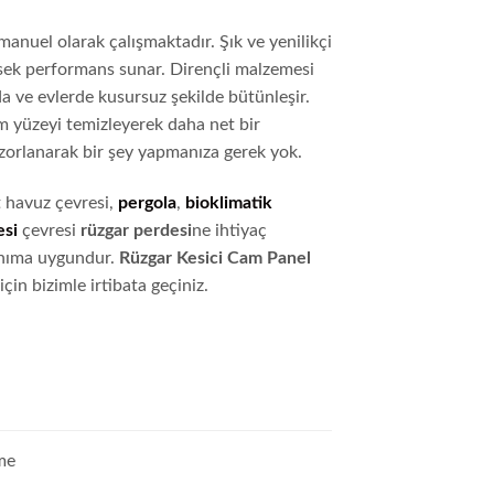
e manuel olarak çalışmaktadır. Şık ve yenilikçi
ksek performans sunar. Dirençli malzemesi
 ve evlerde kusursuz şekilde bütünleşir.
m yüzeyi temizleyerek daha net bir
zorlanarak bir şey yapmanıza gerek yok.
t havuz çevresi,
pergola
,
bioklimatik
esi
çevresi
rüzgar perdesi
ne ihtiyaç
anıma uygundur.
Rüzgar Kesici Cam Panel
için bizimle irtibata geçiniz.
eme