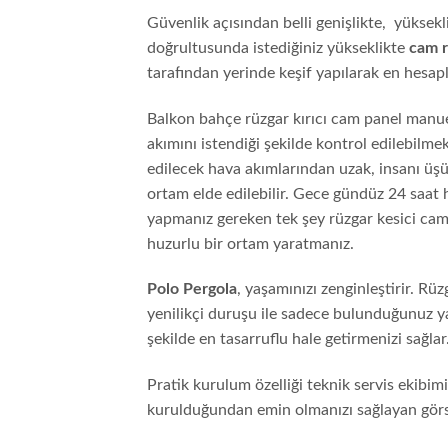
Güvenlik açısından belli genişlikte, yükseklik
doğrultusunda istediğiniz yükseklikte
cam r
tarafından yerinde keşif yapılarak en hesaplı
Balkon bahçe rüzgar kırıcı cam panel manue
akımını istendiği şekilde kontrol edilebilme
edilecek hava akımlarından uzak, insanı üş
ortam elde edilebilir. Gece gündüz 24 saat 
yapmanız gereken tek şey rüzgar kesici cam 
huzurlu bir ortam yaratmanız.
Polo Pergola
, yaşamınızı zenginleştirir. Rü
yenilikçi duruşu ile sadece bulunduğunuz ya
şekilde en tasarruflu hale getirmenizi sağlar
Pratik kurulum özelliği teknik servis ekibimi
kurulduğundan emin olmanızı sağlayan görsel