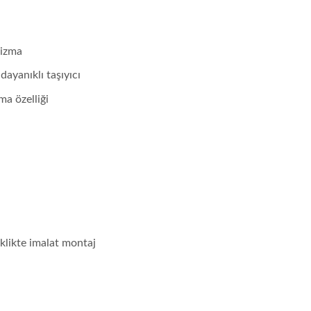
nizma
yanıklı taşıyıcı
a özelliği
klikte imalat montaj